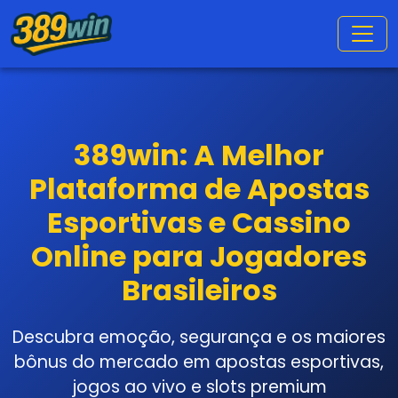
389win: A Melhor
Plataforma de Apostas
Esportivas e Cassino
Online para Jogadores
Brasileiros
Descubra emoção, segurança e os maiores
bônus do mercado em apostas esportivas,
jogos ao vivo e slots premium