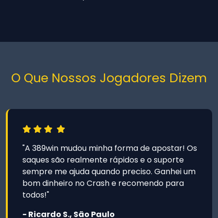
O Que Nossos Jogadores Dizem
"A 389win mudou minha forma de apostar! Os
saques são realmente rápidos e o suporte
sempre me ajuda quando preciso. Ganhei um
bom dinheiro no Crash e recomendo para
todos!"
- Ricardo S., São Paulo