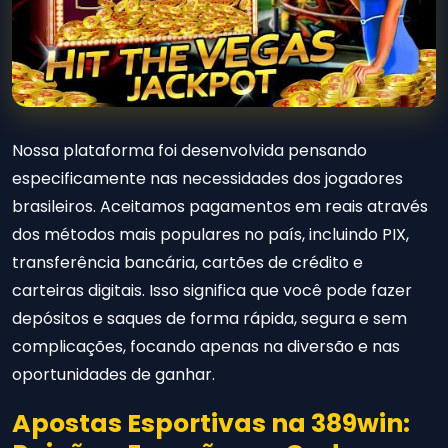
Nossa plataforma foi desenvolvida pensando
especificamente nas necessidades dos jogadores
brasileiros. Aceitamos pagamentos em reais através
dos métodos mais populares no país, incluindo PIX,
transferência bancária, cartões de crédito e
carteiras digitais. Isso significa que você pode fazer
depósitos e saques de forma rápida, segura e sem
complicações, focando apenas na diversão e nas
oportunidades de ganhar.
Apostas Esportivas na 389win: