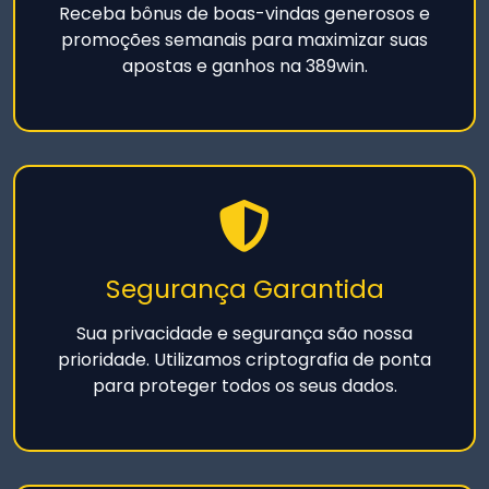
Receba bônus de boas-vindas generosos e
promoções semanais para maximizar suas
apostas e ganhos na 389win.
Segurança Garantida
Sua privacidade e segurança são nossa
prioridade. Utilizamos criptografia de ponta
para proteger todos os seus dados.