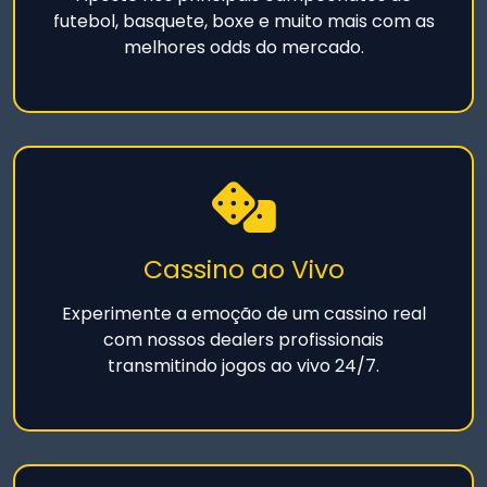
futebol, basquete, boxe e muito mais com as
melhores odds do mercado.
Cassino ao Vivo
Experimente a emoção de um cassino real
com nossos dealers profissionais
transmitindo jogos ao vivo 24/7.