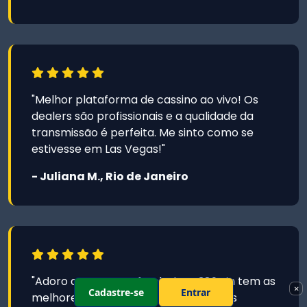
"Melhor plataforma de cassino ao vivo! Os
dealers são profissionais e a qualidade da
transmissão é perfeita. Me sinto como se
estivesse em Las Vegas!"
- Juliana M., Rio de Janeiro
"Adoro apostar em futebol e a 389win tem as
×
Cadastre-se
Entrar
melhores odds. Já ganhei várias vezes