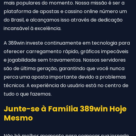
mais populares do momento. Nossa missão é ser a
plataforma de apostas e cassino online número um
do Brasil, e alcançamos isso através de dedicação
incansável à excelência.
A 389win investe continuamente em tecnologia para
oferecer carregamento rápido, gráficos impecáveis
e jogabilidade sem travamentos. Nossos servidores
são de última geração, garantindo que você nunca
perca uma aposta importante devido a problemas
técnicos. A experiência do usuário está no centro de
tudo o que fazemos.
Junte-se à Família 389win Hoje
Mesmo
Não há melhor momento para começar sua jornada