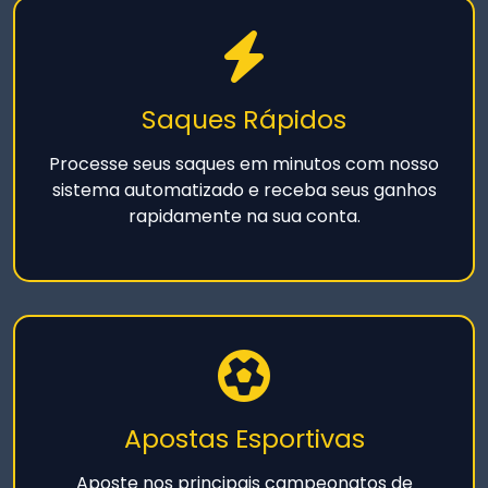
Saques Rápidos
Processe seus saques em minutos com nosso
sistema automatizado e receba seus ganhos
rapidamente na sua conta.
Apostas Esportivas
Aposte nos principais campeonatos de