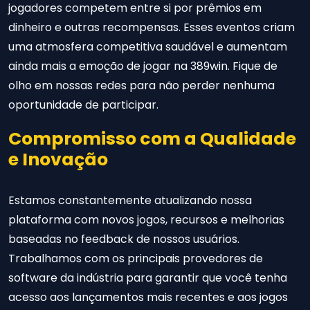
jogadores competem entre si por prêmios em
dinheiro e outras recompensas. Esses eventos criam
uma atmosfera competitiva saudável e aumentam
ainda mais a emoção de jogar na 389win. Fique de
olho em nossas redes para não perder nenhuma
oportunidade de participar.
Compromisso com a Qualidade
e Inovação
Estamos constantemente atualizando nossa
plataforma com novos jogos, recursos e melhorias
baseadas no feedback de nossos usuários.
Trabalhamos com os principais provedores de
software da indústria para garantir que você tenha
acesso aos lançamentos mais recentes e aos jogos