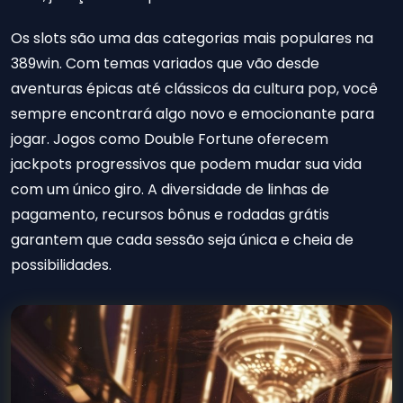
Os slots são uma das categorias mais populares na
389win. Com temas variados que vão desde
aventuras épicas até clássicos da cultura pop, você
sempre encontrará algo novo e emocionante para
jogar. Jogos como Double Fortune oferecem
jackpots progressivos que podem mudar sua vida
com um único giro. A diversidade de linhas de
pagamento, recursos bônus e rodadas grátis
garantem que cada sessão seja única e cheia de
possibilidades.