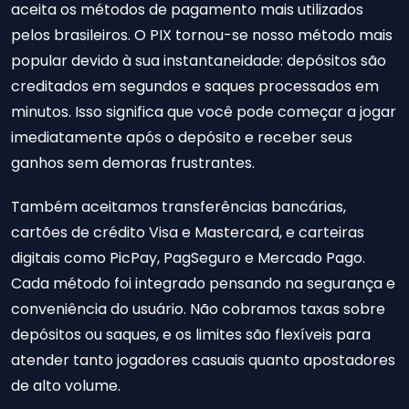
aceita os métodos de pagamento mais utilizados
pelos brasileiros. O PIX tornou-se nosso método mais
popular devido à sua instantaneidade: depósitos são
creditados em segundos e saques processados em
minutos. Isso significa que você pode começar a jogar
imediatamente após o depósito e receber seus
ganhos sem demoras frustrantes.
Também aceitamos transferências bancárias,
cartões de crédito Visa e Mastercard, e carteiras
digitais como PicPay, PagSeguro e Mercado Pago.
Cada método foi integrado pensando na segurança e
conveniência do usuário. Não cobramos taxas sobre
depósitos ou saques, e os limites são flexíveis para
atender tanto jogadores casuais quanto apostadores
de alto volume.